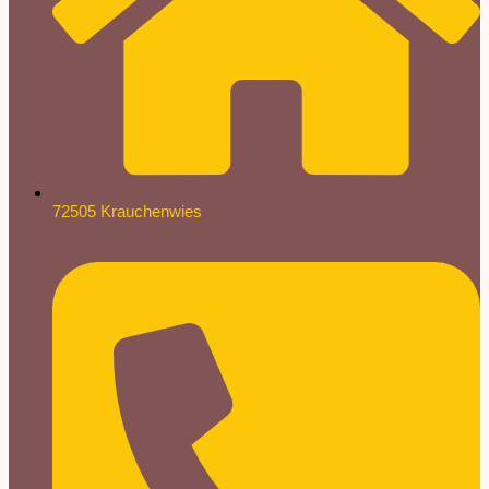
72505 Krauchenwies