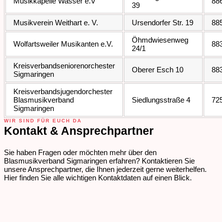
Musikkapelle Wasser e.V
88
39
Musikverein Weithart e. V.
Ursendorfer Str. 19
88
Öhmdwiesenweg
Wolfartsweiler Musikanten e.V.
88
24/1
Kreisverbandseniorenorchester
Oberer Esch 10
88
Sigmaringen
Kreisverbandsjugendorchester
Blasmusikverband
Siedlungsstraße 4
72
Sigmaringen
WIR SIND FÜR EUCH DA
Kontakt & Ansprechpartner
Sie haben Fragen oder möchten mehr über den
Blasmusikverband Sigmaringen erfahren? Kontaktieren Sie
unsere Ansprechpartner, die Ihnen jederzeit gerne weiterhelfen.
Hier finden Sie alle wichtigen Kontaktdaten auf einen Blick.