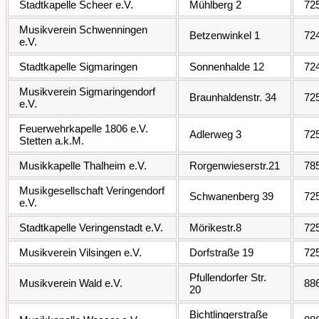
Stadtkapelle Scheer e.V.
Mühlberg 2
72
Musikverein Schwenningen
Betzenwinkel 1
72
e.V.
Stadtkapelle Sigmaringen
Sonnenhalde 12
72
Musikverein Sigmaringendorf
Braunhaldenstr. 34
72
e.V.
Feuerwehrkapelle 1806 e.V.
Adlerweg 3
72
Stetten a.k.M.
Musikkapelle Thalheim e.V.
Rorgenwieserstr.21
78
Musikgesellschaft Veringendorf
Schwanenberg 39
72
e.V.
Stadtkapelle Veringenstadt e.V.
Mörikestr.8
72
Musikverein Vilsingen e.V.
Dorfstraße 19
72
Pfullendorfer Str.
Musikverein Wald e.V.
88
20
Bichtlingerstraße