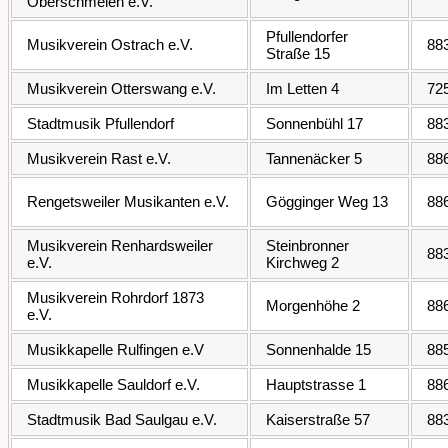
Oberschmeien e.V.
Pfullendorfer
Musikverein Ostrach e.V.
88
Straße 15
Musikverein Otterswang e.V.
Im Letten 4
72
Stadtmusik Pfullendorf
Sonnenbühl 17
88
Musikverein Rast e.V.
Tannenäcker 5
88
Rengetsweiler Musikanten e.V.
Gögginger Weg 13
88
Musikverein Renhardsweiler
Steinbronner
88
e.V.
Kirchweg 2
Musikverein Rohrdorf 1873
Morgenhöhe 2
88
e.V.
Musikkapelle Rulfingen e.V
Sonnenhalde 15
88
Musikkapelle Sauldorf e.V.
Hauptstrasse 1
88
Stadtmusik Bad Saulgau e.V.
Kaiserstraße 57
88