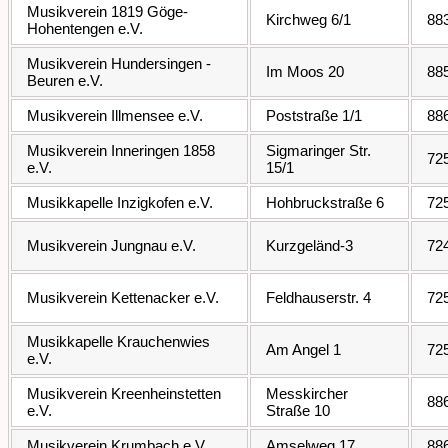
Musikverein 1819 Göge-
Kirchweg 6/1
88
Hohentengen e.V.
Musikverein Hundersingen -
Im Moos 20
88
Beuren e.V.
Musikverein Illmensee e.V.
Poststraße 1/1
88
Musikverein Inneringen 1858
Sigmaringer Str.
72
e.V.
15/1
Musikkapelle Inzigkofen e.V.
Hohbruckstraße 6
72
Musikverein Jungnau e.V.
Kurzgeländ-3
72
Musikverein Kettenacker e.V.
Feldhauserstr. 4
72
Musikkapelle Krauchenwies
Am Angel 1
72
e.V.
Musikverein Kreenheinstetten
Messkircher
88
e.V.
Straße 10
Musikverein Krumbach e.V.
Amselweg 17
88