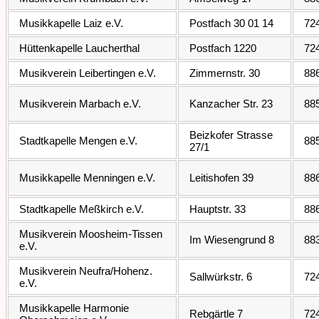
Musikkapelle Laiz e.V.
Postfach 30 01 14
72
Hüttenkapelle Laucherthal
Postfach 1220
72
Musikverein Leibertingen e.V.
Zimmernstr. 30
88
Musikverein Marbach e.V.
Kanzacher Str. 23
88
Beizkofer Strasse
Stadtkapelle Mengen e.V.
88
27/1
Musikkapelle Menningen e.V.
Leitishofen 39
88
Stadtkapelle Meßkirch e.V.
Hauptstr. 33
88
Musikverein Moosheim-Tissen
Im Wiesengrund 8
88
e.V.
Musikverein Neufra/Hohenz.
Sallwürkstr. 6
72
e.V.
Musikkapelle Harmonie
Rebgärtle 7
72