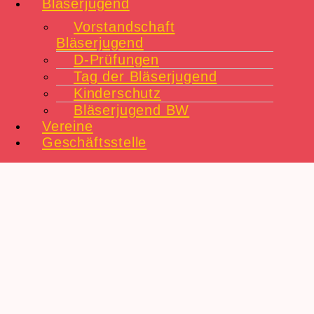
Bläserjugend
Vorstandschaft
Bläserjugend
D-Prüfungen
Tag der Bläserjugend
Kinderschutz
Bläserjugend BW
Vereine
Geschäftsstelle