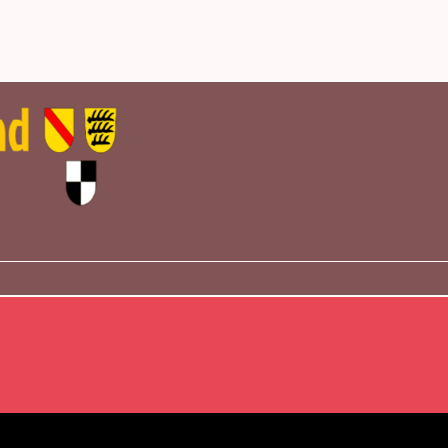
s Blasmusikverbands Sigmaringen, der Bläserjug
nstaltungen der Musikvereine aus der Region aufgeführt.