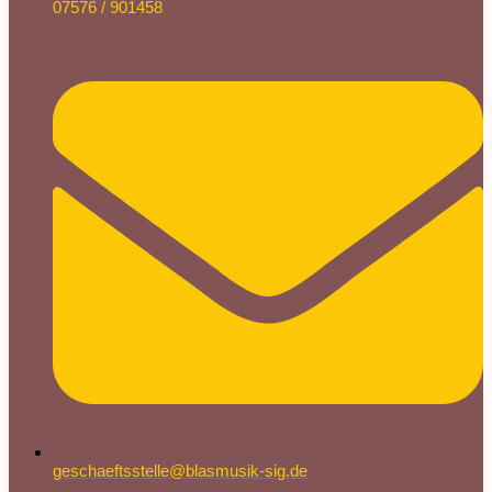
07576 / 901458
geschaeftsstelle@blasmusik-sig.de