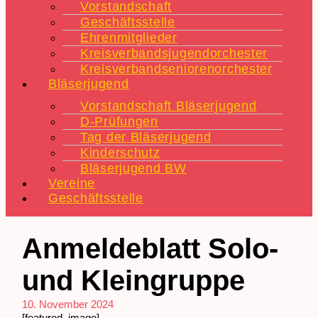
Vorstandschaft
Geschäftsstelle
Ehrenmitglieder
Kreisverbandsjugendorchester
Kreisverbandseniorenorchester
Bläserjugend
Vorstandschaft Bläserjugend
D-Prüfungen
Tag der Bläserjugend
Kinderschutz
Bläserjugend BW
Vereine
Geschäftsstelle
Anmeldeblatt Solo-
und Kleingruppe
10. November 2024
[featured_image]