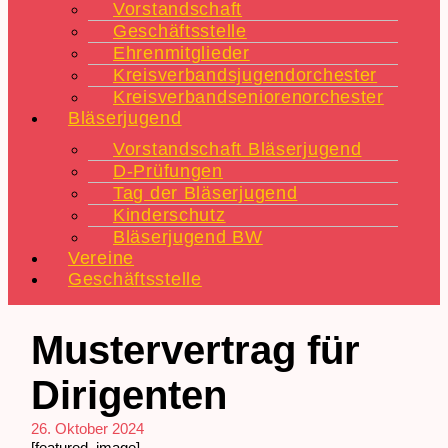
Vorstandschaft
Geschäftsstelle
Ehrenmitglieder
Kreisverbandsjugendorchester
Kreisverbandseniorenorchester
Bläserjugend
Vorstandschaft Bläserjugend
D-Prüfungen
Tag der Bläserjugend
Kinderschutz
Bläserjugend BW
Vereine
Geschäftsstelle
Mustervertrag für
Dirigenten
26. Oktober 2024
[featured_image]