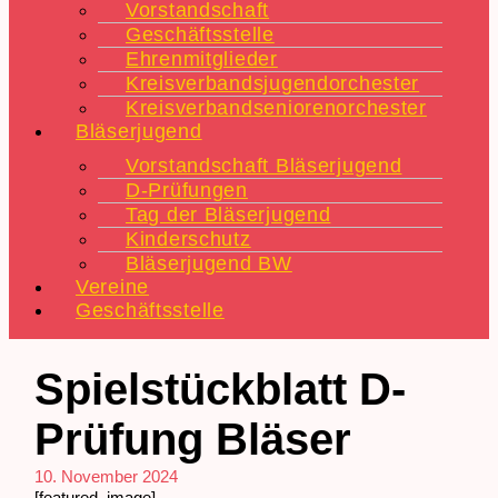
Vorstandschaft
Geschäftsstelle
Ehrenmitglieder
Kreisverbandsjugendorchester
Kreisverbandseniorenorchester
Bläserjugend
Vorstandschaft Bläserjugend
D-Prüfungen
Tag der Bläserjugend
Kinderschutz
Bläserjugend BW
Vereine
Geschäftsstelle
Spielstückblatt D-
Prüfung Bläser
10. November 2024
[featured_image]