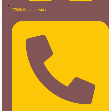
72505 Krauchenwies