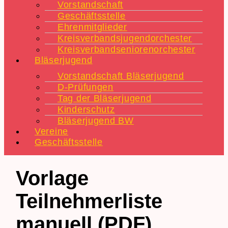
Vorstandschaft
Geschäftsstelle
Ehrenmitglieder
Kreisverbandsjugendorchester
Kreisverbandseniorenorchester
Bläserjugend
Vorstandschaft Bläserjugend
D-Prüfungen
Tag der Bläserjugend
Kinderschutz
Bläserjugend BW
Vereine
Geschäftsstelle
Vorlage
Teilnehmerliste
manuell (PDF)