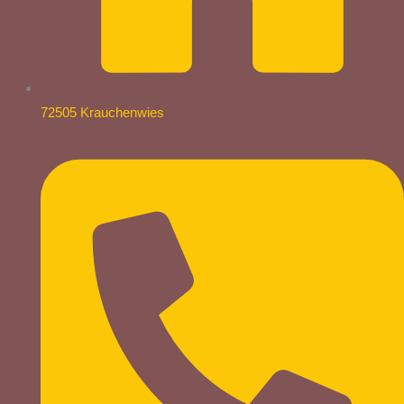
72505 Krauchenwies