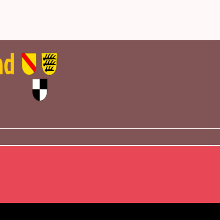
tet den Mitgliedsvereinen des Blasmusikverbandes Baden-
nzelnen Versicherungssparten finden Sie hier über die