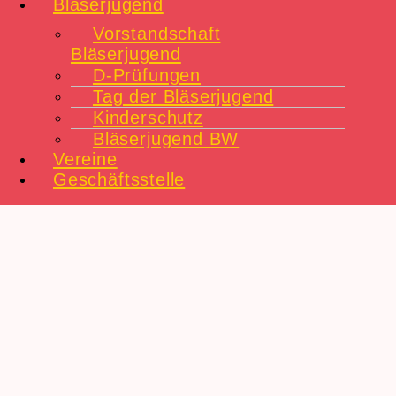
Bläserjugend
Vorstandschaft
Bläserjugend
D-Prüfungen
Tag der Bläserjugend
Kinderschutz
Bläserjugend BW
Vereine
Geschäftsstelle